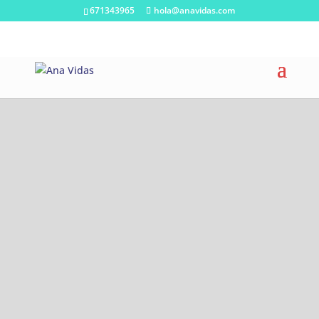
671343965
hola@anavidas.com