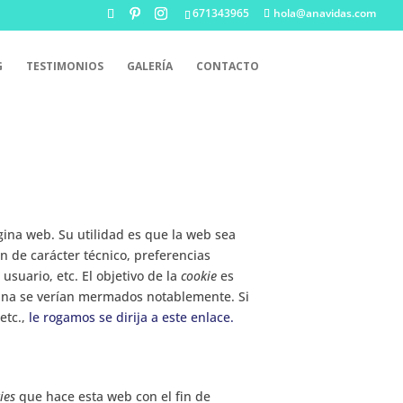
671343965
hola@anavidas.com
G
TESTIMONIOS
GALERÍA
CONTACTO
ina web. Su utilidad es que la web sea
 de carácter técnico, preferencias
usuario, etc. El objetivo de la
cookie
es
gina se verían mermados notablemente. Si
etc.,
le rogamos se dirija a este enlace.
ies
que hace esta web con el fin de